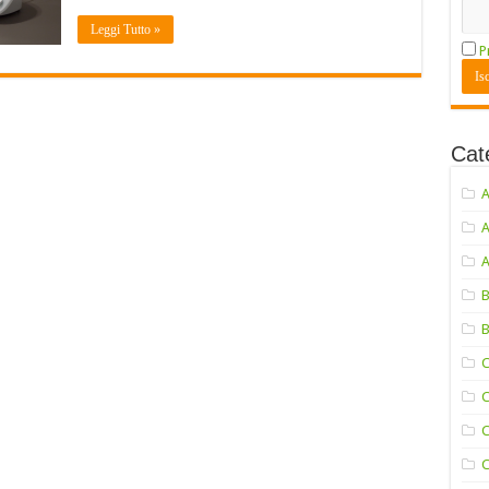
Leggi Tutto »
P
Cat