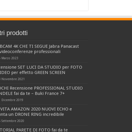
tri prodotti
BCAM 4K CHE TI SEGUE Jabra Panacast
videoconferenze professionali
5 Marzo 2023
censione SET LUCI DA STUDIO per FOTO
VIDEO per effetto GREEN SCREEN
3 Novembre 2021
OCHI Recensione PROFESSIONAL STUDIO
DELE fai da te – Buki France 7+
1 Dicembre 2019
VITA AMAZON 2020 NUOVI ECHO e
unta un DRONE RING incredibile
5 Settembre 2020
TORIAL PARETE DI FOTO fai da te