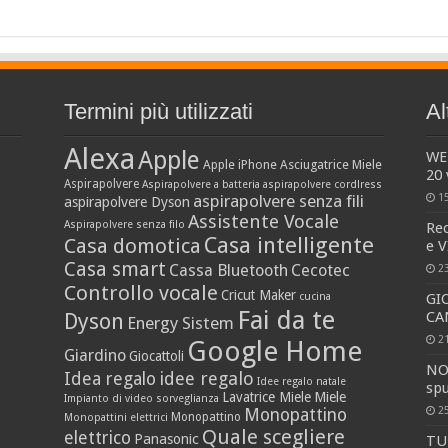
Termini più utilizzati
Al
Alexa
Apple
WE
Apple iPhone
Asciugatrice Miele
20 
Aspirapolvere
Aspirapolvere a batteria
aspirapolvere cordlress
aspirapolvere senza fili
1
aspirapolvere Dyson
Assistente Vocale
Aspirapolvere senza filo
Re
Casa intelligente
Casa domotica
e 
Casa smart
Cassa Bluetooth
Cecotec
2
Controllo vocale
Cricut Maker
cucina
GI
Fai da te
CAN
Dyson
Energy Sistem
2
Google Home
Giardino
Giocattoli
NO
idee regalo
Idea regalo
Idee regalo natale
sp
Lavatrice Miele
Miele
Impianto di video sorveglianza
2
Monopattino
Monopattino
Monopattini elettrici
Quale scegliere
elettrico
Panasonic
TU