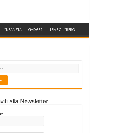
INFANZIA
GADGET
TEMPO LIBERO
iviti alla Newsletter
me
l