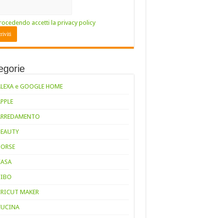
rocedendo accetti la privacy policy
egorie
ALEXA e GOOGLE HOME
APPLE
ARREDAMENTO
BEAUTY
BORSE
CASA
CIBO
CRICUT MAKER
CUCINA