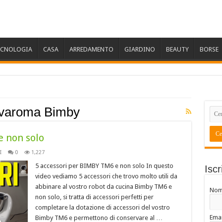
ECNOLOGIA
CASA
ARREDAMENTO
GIARDINO
BEAUTY
BORSE
 varoma Bimby
e non solo
I
0
1,227
5 accessori per BIMBY TM6 e non solo In questo
Iscr
video vediamo 5 accessori che trovo molto utili da
abbinare al vostro robot da cucina Bimby TM6 e
No
non solo, si tratta di accessori perfetti per
completare la dotazione di accessori del vostro
Emai
Bimby TM6 e permettono di conservare al …